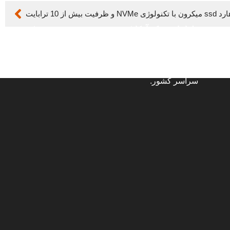
یکرون با تکنولوژی NVMe و ظرفیت بیش از 10 ترابایت
طراحان شبکه آرکا
| فروش و خرید سرور، تجهیزات
ذخیره‌سازی و قطعات دیتاسنتر با برندهای معتبر
Supermicro
،
HPE
و سایر برندهای پیشرو. ارائه
مشاوره تخصصی، اسمبل حرفه‌ای و ارسال سریع به
سراسر کشور.