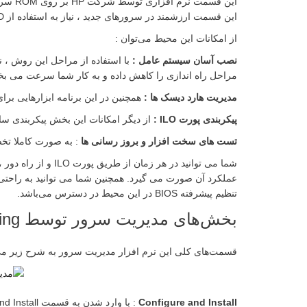
این قسمت ارزشمند در سرورهای جدید ، نیاز به استفاده از CD خاصی نیست و تنها کافیست در هنگامیکه سرور مراحل Boot را طی می‌کند وارد محیط مدیریت سرور شویم.
از امکانات این محیط می‌توان :
نصب آسان سیستم عامل :
با استفاده از مراحل این روش ، 
مراحل راه اندازی را کاهش داده و به کار شما سرعت می بخ
مدیریت هارد دیسک ها :
همچنین در این برنامه ابزارهایی برای مدیریت هارد
پیکر‌بندی پورت ILO :
از دیگر امکانات این بخش پیکر‌بندی ساده پورت ILO ، برای کنترل از راه دور دستگاه سرور ، قبل از ورود به سیستم
تست های سخت افزار و بروز رسانی ها
: به صورت کاملا تخصصی (Insight Diagnostics Test) برای تمامی قطعات و بروزرسانی FIRMWARE سرور از دیگ
عملکرد آن صورت می گیرد. همچنین شما می توانید به راحتی و ب
تنظیم پیشرفته BIOS در این محیط در دسترس می‌باشد.
بخش‌های مدیریت سرور توسط Intelligent Provisioning
قسمت‌های کلی این نرم افزار مدیریت سرور به شرح زیر می
Configure and Install
: با وارد شدن به قسمت Configure and Install می توان پیکربندی اولیه سرور را انجام داد.