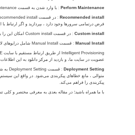
Perform Maintenance
: با وارد شدن به قسمت Perform Maintenance شما امکان مدیریت سرور تان البته به شکل گسترده‌تری را خواهید داشت.
Recommended install
فرض درتمامی سرورها وجود دارد ، بپردازید و اگر ارتباط با ای
Custom install
: در قسمت Custom install امکان این را به شما می دهد که ، تنظیمات اضافی از قبیل تنظیمات مربوط شبکه ، سرور، RAID ، و نصب سیستم عامل را به صورت دلخواه انجام دهید.
Manual Install
: قسمت Manual Install شامل درایوهای لازم و خاص می باشد و به شما کمک می‌کند تا بدون جستجو در وب نصب درایور‌ها را انجام دهید.
عضویت در سایت ما، و بازدید از
مرکز دانلود
به این اطلاعات
Deployment Setting
: قسمت
متوالی ، مانع خطاهای پیکربندی می‌شود. در واقع این سیستم 
پیکربندی را فراهم می‌کند.
با ما همراه باشید؛ در مقاله بعدی به معرفی مختصر و کلی تنظیمات intelligent provision خواه