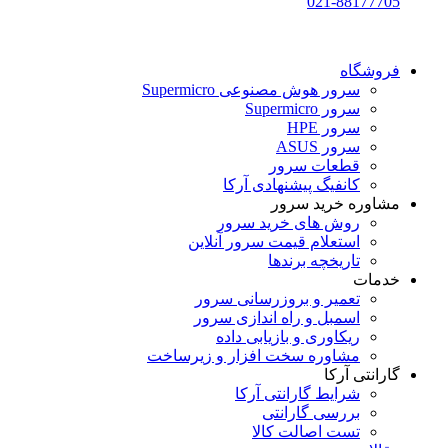
021-88177705
فروشگاه
سرور هوش مصنوعی Supermicro
سرور Supermicro
سرور HPE
سرور ASUS
قطعات سرور
کانفیگ پیشنهادی آرکا
مشاوره خرید سرور
روش های خرید سرور
استعلام قیمت سرور آنلاین
تاریخچه برندها
خدمات
تعمیر و بروزرسانی سرور
اسمبل و راه اندازی سرور
ریکاوری و بازیابی داده
مشاوره سخت افزار و زیرساخت
گارانتی آرکا
شرایط گارانتی آرکا
بررسی گارانتی
تست اصالت کالا