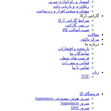
اسمبل و راه اندازی سرور
ریکاوری و بازیابی داده
مشاوره سخت افزار و زیرساخت
گارانتی آرکا
شرایط گارانتی آرکا
بررسی گارانتی
تست اصالت کالا
مقالات
مرکز دانلود
درباره ما
تاریخچه و افتخارات
نمایندگان ما
فرصت های شغلی
قوانین و مقررات
تماس با ما
زبان
🇬🇧
فروشگاه 🛒
سرور هوش مصنوعی Supermicro
سرور Supermicro
سرور HPE