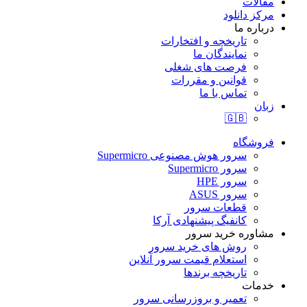
مقالات
مرکز دانلود
درباره ما
تاریخچه و افتخارات
نمایندگان ما
فرصت های شغلی
قوانین و مقررات
تماس با ما
زبان
🇬🇧
فروشگاه
سرور هوش مصنوعی Supermicro
سرور Supermicro
سرور HPE
سرور ASUS
قطعات سرور
کانفیگ پیشنهادی آرکا
مشاوره خرید سرور
روش های خرید سرور
استعلام قیمت سرور آنلاین
تاریخچه برندها
خدمات
تعمیر و بروزرسانی سرور