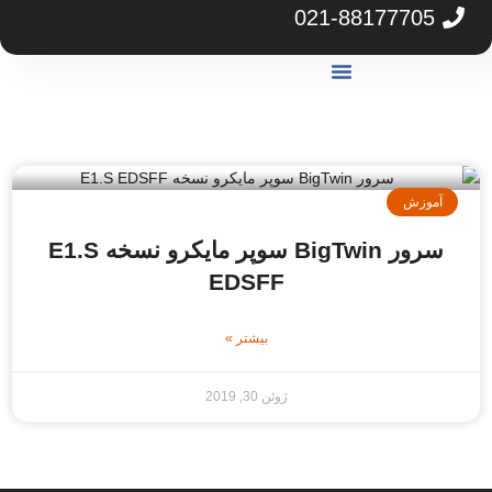
021-88177705
گارانتی آرکا
مرکز دانلود
مشاوره خرید سرور
موزش
سرور BigTwin سوپر مایکرو نسخه E1.S
EDSFF
بیشتر »
ژوئن 30, 2019