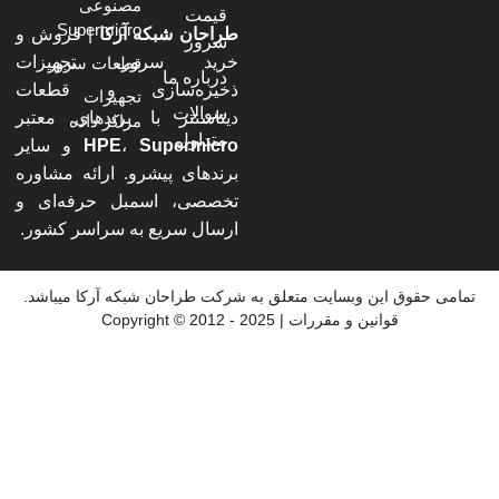
مصنوعی
قیمت
Supermicro
طراحان شبکه آرکا
| فروش و
سرور
خرید سرور، تجهیزات
قطعات سرور
درباره ما
ذخیره‌سازی و قطعات
تجهیزات
سوالات
دیتاسنتر با برندهای معتبر
مراکز داده
متداول
Supermicro
،
HPE
و سایر
برندهای پیشرو. ارائه مشاوره
تخصصی، اسمبل حرفه‌ای و
ارسال سریع به سراسر کشور.
 حقوق این وبسایت متعلق به شرکت طراحان شبکه آرکا میباشد.
قوانین و مقررات | 2025 - 2012 © Copyright