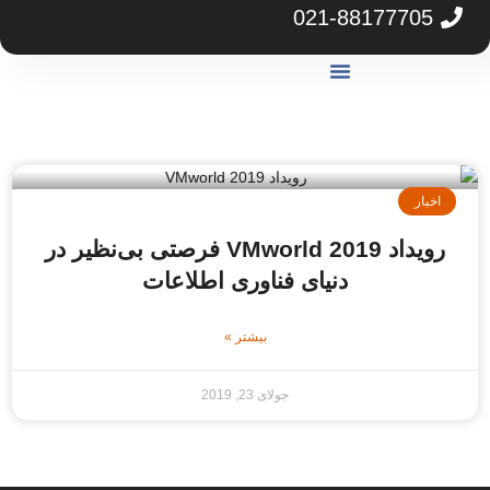
021-88177705
گارانتی آرکا
مرکز دانلود
مشاوره خرید سرور
خبار
رویداد VMworld 2019 فرصتی بی‌نظیر در
دنیای فناوری اطلاعات
بیشتر »
جولای 23, 2019