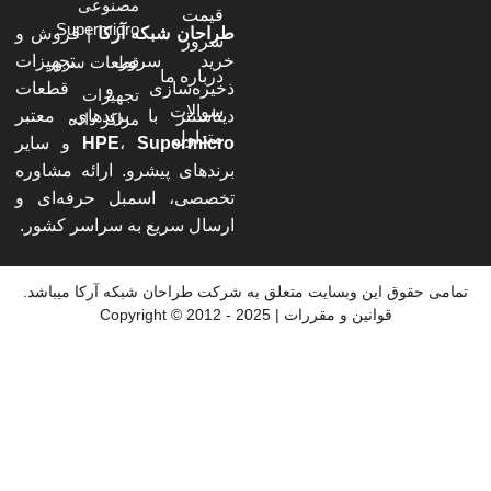
مصنوعی
قیمت
Supermicro
طراحان شبکه آرکا
| فروش و
سرور
خرید سرور، تجهیزات
قطعات سرور
درباره ما
ذخیره‌سازی و قطعات
تجهیزات
سوالات
دیتاسنتر با برندهای معتبر
مراکز داده
متداول
Supermicro
،
HPE
و سایر
برندهای پیشرو. ارائه مشاوره
تخصصی، اسمبل حرفه‌ای و
ارسال سریع به سراسر کشور.
 حقوق این وبسایت متعلق به شرکت طراحان شبکه آرکا میباشد.
قوانین و مقررات | 2025 - 2012 © Copyright