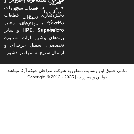
طراحان شبکه آرکا
| فروش و
سرور
خرید سرور، تجهیزات
قطعات سرور
درباره ما
ذخیره‌سازی و قطعات
تجهیزات
سوالات
دیتاسنتر با برندهای معتبر
مراکز داده
متداول
Supermicro
،
HPE
و سایر
برندهای پیشرو. ارائه مشاوره
تخصصی، اسمبل حرفه‌ای و
ارسال سریع به سراسر کشور.
 حقوق این وبسایت متعلق به شرکت طراحان شبکه آرکا میباشد.
قوانین و مقررات | 2025 - 2012 © Copyright