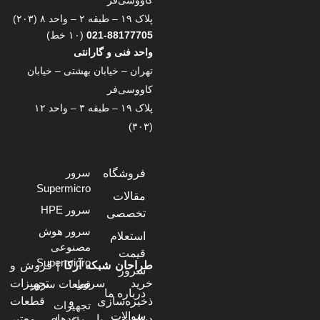
کاووسی‌فر
پلاک ۱۹ – طبقه ۲ – واحد ۸ (۲۰۳)
021-88177705
(۱۰ خط)
واحد فنی و گارانتی
تهران – خیابان بهشتی – خیابان
کاووسی‌فر
پلاک ۱۹ – طبقه ۳ – واحد ۱۲
(۳۰۳)
سرور
فروشگاه
Supermicro
مقالات
سرور HPE
تخصصی
سرور هوش
استعلام
مصنوعی
قیمت
Supermicro
طراحان شبکه آرکا
| فروش و
سرور
خرید سرور، تجهیزات
قطعات سرور
درباره ما
ذخیره‌سازی و قطعات
تجهیزات
سوالات
دیتاسنتر با برندهای معتبر