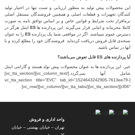
صولات پیش تولید به منظور ارزیابی و تست تنها در اختیار تولید
ان تجهیزات و قطعات اصلی و همچنین فروشندگان مستقل اصلی
زار تحت شرایط و قوانین خاص و بر اساس توافق نامه به صورت
محرمانه و امانی قرار می­‌گیرند. این پردازنده ها
ES
اینتل هرگز در
عموم نمی­باشند. اگر در مواقعی شما یک پردازنده
ES
را به عنوان
 قابل فروش دریافت کرده‌اید فروشندگان خود را مطلع کرده و با
ر تماس باشید.
 ES قابل تعوض می­‌باشند؟
ین پردازنده ها به عنوان محصولات پیش تولد هستند و گارانتی اینتل
شامل آنها نمی‌گردد.[/vc_column_text][/vc_tta_section]
[vc_tta_section title=”EVC” tab_id=”1524643242905-7613
واحد اداری و فروش
تهران – خیابان بهشتی – خیابان