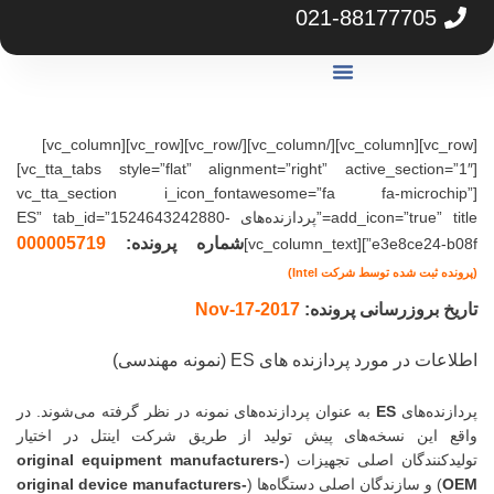
021-88177705
گارانتی آرکا
مرکز دانلود
مشاوره خرید سرور
[vc_row][vc_column][/vc_column][/vc_row][vc_row][vc_column]
[vc_tta_tabs style=”flat” alignment=”right” active_section=”1″]
[vc_tta_section i_icon_fontawesome=”fa fa-microc
add_icon=”true” title=”پردازنده‌های ES” tab_id=”1524643242880-
شماره پرونده:
000005719
e3e8ce24-b08f”][vc_
ثبت شده توسط شرکت Intel)
 بروزرسانی پرونده:
2017-
17-Nov
در مورد پردازنده های ES (نمونه مهندسی)
ده‌های
ES
به عنوان پردازنده‌های نمونه در نظر گرفته می‌شوند. در
این نسخه‌های پیش تولید از طریق شرکت اینتل در اختیار
نندگان اصلی تجهیزات (
original equipment manufacturers-
 و سازندگان اصلی دستگاه‌ها (
original device manufacturers-