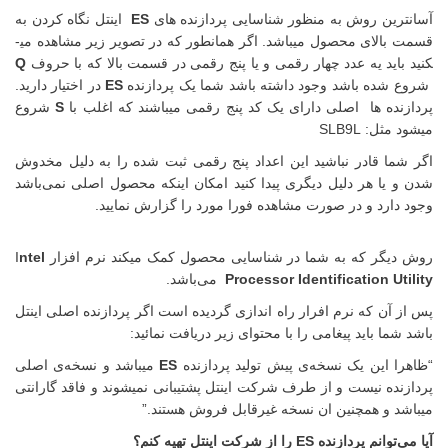
ین روش به منظور شناسایی پردازنده های
ES
اینتل نگاه کردن به
لای محصول می­باشد. اگر همانطور که در تصویر زیر مشاهده می­
اید یه عدد چهار رقمی و یا پنج رقمی در قسمت بالا که با حروف
Q
ده باشد وجود داشته باشد شما یک پردازنده
ES
در اختیار دارید.
ده ها اصلی دارای یک کد پنج رقمی می­باشند که اغلب با
S
شروع
ل: SLB9L
ا قادر نباشید این اعداد پنج رقمی ثبت شده را به دلیل مخدوش
یا هر دلیل دیگری پیدا کنید امکان اینکه محصول اصلی نمی‌باشد
ارد و در صورت مشاهده فورا مورد را گزارش نمایید.
گر که به شما در شناسایی محصول کمک می­کند نرم افزار I
ntel
Processor Identification U
می‌باشد.
آن که نرم افرار راه اندازی گردیده است اگر پردازنده اصلی اینتل
ا باید پیغامی را با محتوای زیر دریافت نمائید:
 این یک نسخه‌ی پیش تولید پردازنده
ES
می­باشد و نسخه‌ی اصلی
ده نیست و از طرف شرکت اینتل پشتیبانی نمی­شوند و فاقد گارانتی
د و همچنین ان نسخه غیرقابل فروش هستند.”
دازنده ES را از شرکت اینتل تهیه کنم؟