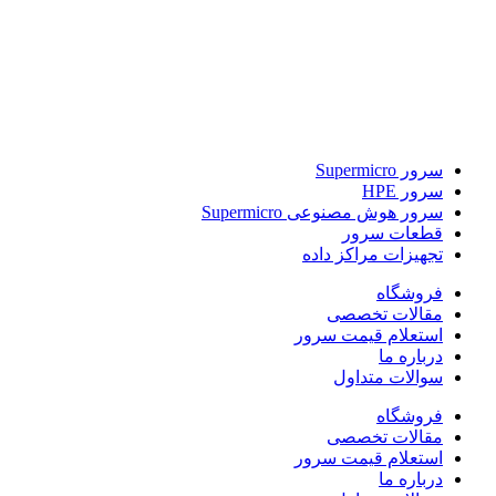
پلاک ۱۹ – طبقه ۲ – واحد ۸ (۲۰۳)
021-88177705
(۱۰ خط)
واحد فنی و گارانتی
تهران – خیابان بهشتی – خیابان کاووسی‌فر
پلاک ۱۹ – طبقه ۳ – واحد ۱۲ (۳۰۳)
سرور Supermicro
سرور HPE
سرور هوش مصنوعی Supermicro
قطعات سرور
تجهیزات مراکز داده
فروشگاه
مقالات تخصصی
استعلام قیمت سرور
درباره ما
سوالات متداول
فروشگاه
مقالات تخصصی
استعلام قیمت سرور
درباره ما