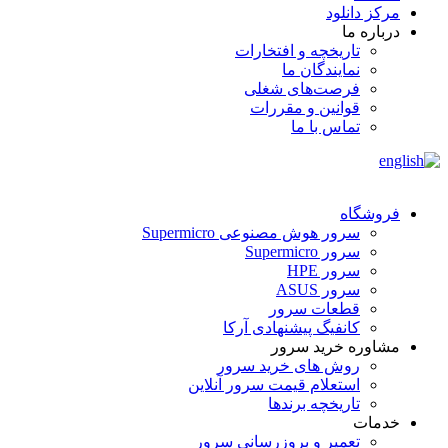
مرکز دانلود
درباره ما
تاریخچه و افتخارات
نمایندگان ما
فرصت‌های شغلی
قوانین و مقررات
تماس با ما
فروشگاه
سرور هوش مصنوعی Supermicro
سرور Supermicro
سرور HPE
سرور ASUS
قطعات سرور
کانفیگ پیشنهادی آرکا
مشاوره خرید سرور
روش های خرید سرور
استعلام قیمت سرور آنلاین
تاریخچه برندها
خدمات
تعمیر و بروزرسانی سرور