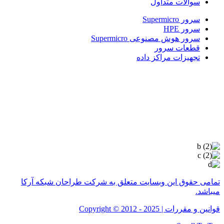
سوالات متداول
سرور Supermicro
سرور HPE
سرور هوش مصنوعی Supermicro
قطعات سرور
تجهیزات مراکز داده
طراحان شبکه آرکا
| فروش و خرید سرور، تجهیزات ذخیره‌سازی و
قطعات دیتاسنتر با برندهای معتبر
Supermicro
،
HPE
و سایر
برندهای پیشرو. ارائه مشاوره تخصصی، اسمبل حرفه‌ای و ارسال
سریع به سراسر کشور.
تمامی حقوق این وبسایت متعلق به شرکت طراحان شبکه آرکا
میباشد.
قوانین و مقررات | 2025 - 2012 © Copyright