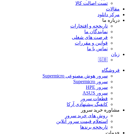
تست اصالت کالا
مقالات
مرکز دانلود
درباره ما
تاریخچه و افتخارات
نمایندگان ما
فرصت های شغلی
قوانین و مقررات
تماس با ما
زبان
🇬🇧
فروشگاه
سرور هوش مصنوعی Supermicro
سرور Supermicro
سرور HPE
سرور ASUS
قطعات سرور
کانفیگ پیشنهادی آرکا
مشاوره خرید سرور
روش های خرید سرور
استعلام قیمت سرور آنلاین
تاریخچه برندها
خدمات