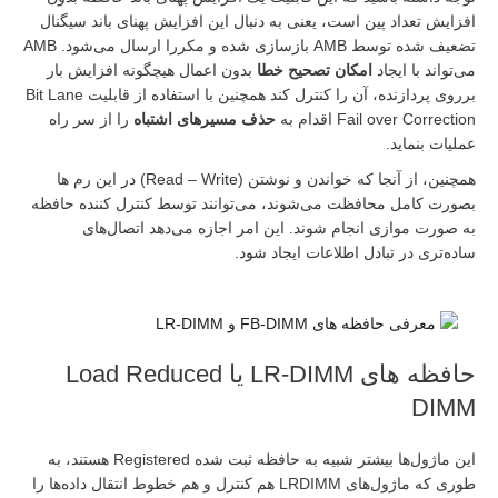
ش تعداد پین است، یعنی به دنبال این افزایش پهنای باند سیگنال
تضعیف شده توسط AMB بازسازی شده و مکررا ارسال می‌شود. AMB
ند با ایجاد
امکان تصحیح خطا
بدون اعمال هیچگونه افزایش بار
برروی پردازنده، آن را کنترل کند همچنین با استفاده از قابلیت Bit Lane
Fail over Cor اقدام به
حذف مسیرهای اشتباه
را از سر راه
 بنماید.
همچنین، از آنجا که خواندن و نوشتن (Read – Write) در این رم ها
 کامل محافظت می‌شوند، می‌توانند توسط کنترل کننده حافظه
رت موازی انجام شوند. این امر اجازه می‌دهد اتصال‌های
تری در تبادل اطلاعات ایجاد شود.
حافظه های LR-DIMM یا Load Reduced
D
این ماژول‌ها بیشتر شبیه به حافظه ثبت شده Registered هستند، به
طوری که ماژول‌های LRDIMM هم کنترل و هم خطوط انتقال داده‌ها را