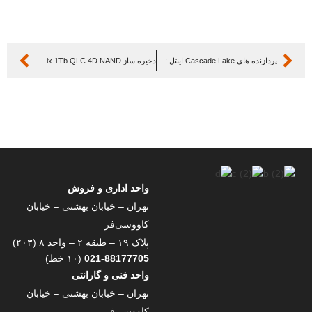
پردازنده های Cascade Lake اینتل : نگاهی اجمالی به نسل دوم پردازنده های اینتل
ذخیره ساز SK Hynix 1Tb QLC 4D NAND نمونه پیشرفته از چیپ‌های یک ترابایتی
واحد اداری و فروش
تهران – خیابان بهشتی – خیابان
کاووسی‌فر
پلاک ۱۹ – طبقه ۲ – واحد ۸ (۲۰۳)
021-88177705
(۱۰ خط)
واحد فنی و گارانتی
تهران – خیابان بهشتی – خیابان
کاووسی‌فر