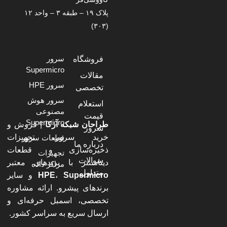
پلاک ۱۹ – طبقه ۳ – واحد ۱۲
(۳۰۳)
سرور
فروشگاه
Supermicro
مقالات
سرور HPE
تخصصی
سرور هوش
استعلام
مصنوعی
قیمت
Supermicro
طراحان شبکه آرکا
| فروش و
سرور
خرید سرور، تجهیزات
قطعات سرور
درباره ما
ذخیره‌سازی و قطعات
تجهیزات
سوالات
دیتاسنتر با برندهای معتبر
مراکز داده
متداول
Supermicro
،
HPE
و سایر
برندهای پیشرو. ارائه مشاوره
تخصصی، اسمبل حرفه‌ای و
ارسال سریع به سراسر کشور.