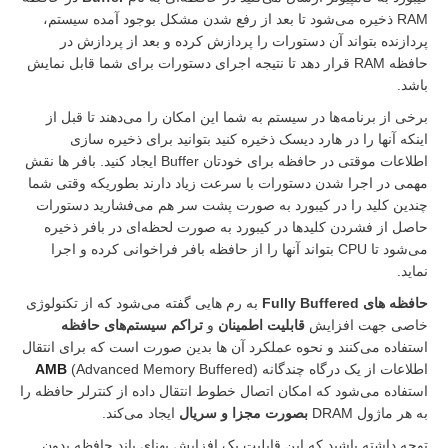
RAM ذخیره می‌شود تا بعد از رفع شدن مشکل بوجود آمده سیستم،
نده بتواند آن دستورات را پردازش کرده و بعد از پردازش در
حافظه RAM قرار دهد تا نتیجه اجرای دستورات برای شما قابل نمایش
ز برنامه‌ها در سیستم به شما این امکان را می‌دهند تا قبل از
آنها را در هارد دیسک ذخیره کنید بتوانید برای ذخیره سازی
اطلاعات موقتی در حافظه برای خودتان Buffer ایجاد کنید. بافر ها نقش
در اجرا شدن دستورات با سرعت زیاد دارند بطوریکه وقتی شما
 کلید را در کیبورد به صورت پشت سر هم می‌فشارید دستورات
از فشردن کلیدها در کیبورد به صورت لحظه‌ای در بافر ذخیره
می‌شود تا CPU بتواند آنها را از حافظه بافر فراخوانی کرده و اجرا
Fully Buffere
به رم هایی گفته می‌شود که از تکنولوژی
 جهت افزایش
قابلیت اطمینان
و
تراکم سیستم‌های حافظه
ده می‌کنند و نحوه عملکرد آن ها بدین صورت است که برای انتقال
ات از یک درگاه چندگانه (
(Advanced Memory Buffered
AMB
ده می‌شود که امکان اتصال خطوط انتقال داده از کنترلر حافظه را
اژول DRAM
بصورت مجزا و سریال
ایجاد می‌کند.
داشته باشید که این قابلیت یک افزایش پهنای باند حافظه بدون