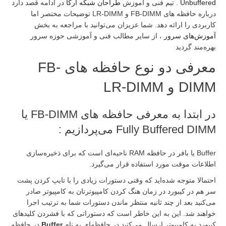
Unbuf
. تیم فنی و آموزش
طراحان شبکه آرکا
در ادامه قصد دارد
درباره حافظه های FB-DIMM و LR-DIMM توضیحات مختصر اما
دی را ارائه دهد. شما عزیزان می‌توانید با مراجعه به بخش
‌های سرور
، از سایر مطالب فنی و آموزشی حوزه سرور
ند گردید
معرفی دو نوع حافظه های FB-
 LR-DIMM
در ابتدا به معرفی حافظه های FB-DIMM یا
Fully Buffered می‌پردازیم :
Buffer یا بافر در حافظه RAM ناحیه‌ای است که برای ذخیره‌سازی
ات موقت مورد استفاده قرار می‌گیرد.
لا متوجه شده‌اید که وقتی دستورات زیادی را با تایپ کردن پشت
 در کیبورد در زمان هنگ کردن کامپیوترتان به کامپیوتر صادر
ید بعد از چند ثانیه منتظر ماندن دستورات شما به ترتیب اجرا
د شد. این به این خاطر است که دستوراتی که با فشردن کلید‌های
 به کامپیوتر ارسال می‌کنید در حافظه‌ای به نام
Buffer
در حافظه